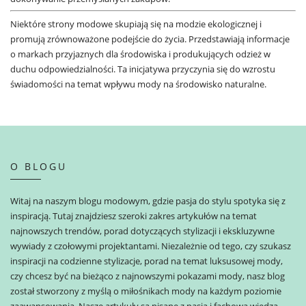
Niektóre strony modowe skupiają się na modzie ekologicznej i
promują zrównoważone podejście do życia. Przedstawiają informacje
o markach przyjaznych dla środowiska i produkujących odzież w
duchu odpowiedzialności. Ta inicjatywa przyczynia się do wzrostu
świadomości na temat wpływu mody na środowisko naturalne.
O BLOGU
Witaj na naszym blogu modowym, gdzie pasja do stylu spotyka się z
inspiracją. Tutaj znajdziesz szeroki zakres artykułów na temat
najnowszych trendów, porad dotyczących stylizacji i ekskluzywne
wywiady z czołowymi projektantami. Niezależnie od tego, czy szukasz
inspiracji na codzienne stylizacje, porad na temat luksusowej mody,
czy chcesz być na bieżąco z najnowszymi pokazami mody, nasz blog
został stworzony z myślą o miłośnikach mody na każdym poziomie
zaawansowania. Nasze artykuły są pisane z pasją i fachową wiedzą,