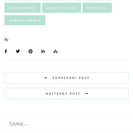
sukienka maxi
sukienki na lato
trendy lato
wygodne ubrania
By
POPRZEDNI POST
NASTĘPNY POST