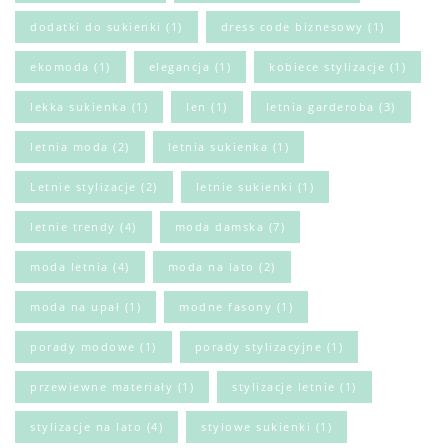
dodatki do sukienki
(1)
dress code biznesowy
(1)
ekomoda
(1)
elegancja
(1)
kobiece stylizacje
(1)
lekka sukienka
(1)
len
(1)
letnia garderoba
(3)
letnia moda
(2)
letnia sukienka
(1)
Letnie stylizacje
(2)
letnie sukienki
(1)
letnie trendy
(4)
moda damska
(7)
moda letnia
(4)
moda na lato
(2)
moda na upał
(1)
modne fasony
(1)
porady modowe
(1)
porady stylizacyjne
(1)
przewiewne materiały
(1)
stylizacje letnie
(1)
stylizacje na lato
(4)
stylowe sukienki
(1)