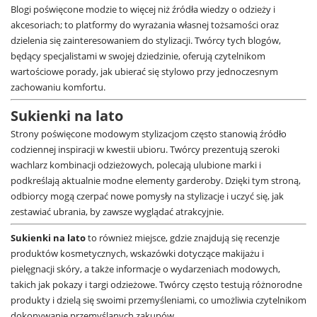
Blogi poświęcone modzie to więcej niż źródła wiedzy o odzieży i
akcesoriach; to platformy do wyrażania własnej tożsamości oraz
dzielenia się zainteresowaniem do stylizacji. Twórcy tych blogów,
będący specjalistami w swojej dziedzinie, oferują czytelnikom
wartościowe porady, jak ubierać się stylowo przy jednoczesnym
zachowaniu komfortu.
Sukienki na lato
Strony poświęcone modowym stylizacjom często stanowią źródło
codziennej inspiracji w kwestii ubioru. Twórcy prezentują szeroki
wachlarz kombinacji odzieżowych, polecają ulubione marki i
podkreślają aktualnie modne elementy garderoby. Dzięki tym stroną,
odbiorcy mogą czerpać nowe pomysły na stylizacje i uczyć się, jak
zestawiać ubrania, by zawsze wyglądać atrakcyjnie.
Sukienki na lato
to również miejsce, gdzie znajdują się recenzje
produktów kosmetycznych, wskazówki dotyczące makijażu i
pielęgnacji skóry, a także informacje o wydarzeniach modowych,
takich jak pokazy i targi odzieżowe. Twórcy często testują różnorodne
produkty i dzielą się swoimi przemyśleniami, co umożliwia czytelnikom
dokonywanie przemyślanych zakupów.