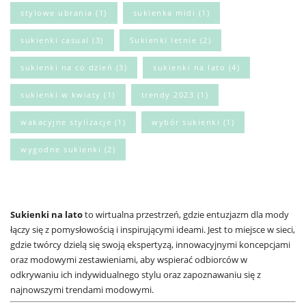
stylowe ubrania
(1)
sukienka midi
(1)
sukienki casual
(3)
Sukienki letnie
(2)
sukienki na co dzień
(3)
sukienki na lato
(4)
sukienki w kwiaty
(1)
trendy 2023
(1)
wakacyjne stylizacje
(1)
wybór sukienki
(1)
wygodne sukienki
(2)
Sukienki na lato
to wirtualna przestrzeń, gdzie entuzjazm dla mody
łączy się z pomysłowością i inspirującymi ideami. Jest to miejsce w sieci,
gdzie twórcy dzielą się swoją ekspertyzą, innowacyjnymi koncepcjami
oraz modowymi zestawieniami, aby wspierać odbiorców w
odkrywaniu ich indywidualnego stylu oraz zapoznawaniu się z
najnowszymi trendami modowymi.