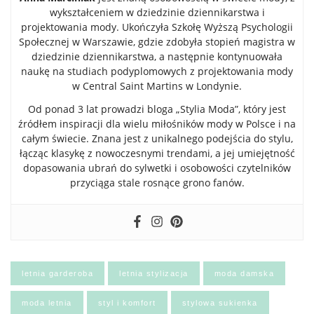
wykształceniem w dziedzinie dziennikarstwa i
projektowania mody. Ukończyła Szkołę Wyższą Psychologii
Społecznej w Warszawie, gdzie zdobyła stopień magistra w
dziedzinie dziennikarstwa, a następnie kontynuowała
naukę na studiach podyplomowych z projektowania mody
w Central Saint Martins w Londynie.
Od ponad 3 lat prowadzi bloga „Stylia Moda”, który jest
źródłem inspiracji dla wielu miłośników mody w Polsce i na
całym świecie. Znana jest z unikalnego podejścia do stylu,
łącząc klasykę z nowoczesnymi trendami, a jej umiejętność
dopasowania ubrań do sylwetki i osobowości czytelników
przyciąga stale rosnące grono fanów.
letnia garderoba
letnia stylizacja
moda damska
moda letnia
styl i komfort
stylowa sukienka