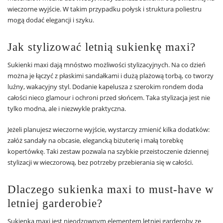
wieczorne wyjście. W takim przypadku połysk i struktura poliestru
mogą dodać elegancji i szyku.
Jak stylizować letnią sukienkę maxi?
Sukienki maxi dają mnóstwo możliwości stylizacyjnych. Na co dzień
można je łączyć z płaskimi sandałkami i dużą plażową torbą, co tworzy
luźny, wakacyjny styl. Dodanie kapelusza z szerokim rondem doda
całości nieco glamour i ochroni przed słońcem. Taka stylizacja jest nie
tylko modna, ale i niezwykle praktyczna.
Jeżeli planujesz wieczorne wyjście, wystarczy zmienić kilka dodatków:
załóż sandały na obcasie, elegancką biżuterię i małą torebkę
kopertówkę. Taki zestaw pozwala na szybkie przeistoczenie dziennej
stylizacji w wieczorową, bez potrzeby przebierania się w całości.
Dlaczego sukienka maxi to must-have w
letniej garderobie?
Sukienka maxi jest nieodzownym elementem letniej garderoby ze