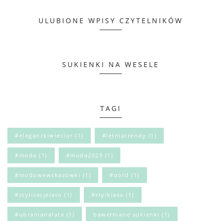
ULUBIONE WPISY CZYTELNIKÓW
SUKIENKI NA WESELE
TAGI
#eleganckiwiecior
(1)
#letniatrendy
(1)
#moda
(1)
#moda2023
(1)
#modowewskazówki
(1)
#ootd
(1)
#stylizacjelato
(1)
#stylklasa
(1)
#ubranianalata
(1)
bawełniane sukienki
(1)